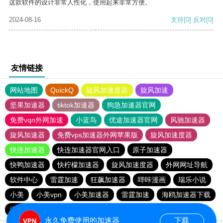
这款软件的设计非常人性化，使用起来非常方便。
2024-08-16
支持
[0]
反对
[0]
友情链接
网站地图
QuickQ
旋风加速度器
旋风加速
坚果加速器
tiktok加速器
狗急加速器官网
免费vqn外网加速
小蓝鸟
优途加速器官网
风驰加速器
旋风加速器
免费vps加速器外网苹果版
旋风加速度器
快连加速器
快连加速器官网入口
原子加速器
快鸭加速器
快柠檬加速器
旋风加速度器
外网网址导航
软件中心
雷霆加速
狂飙加速器
哔咔漫画
瑞乐小说
小美
小美vpn
小美加速器
雷霆加速
海鸥加速器下载
海鸥加速度
雷霆加速下载
雷霆加速版ins
永久免费使用的加速器
下载